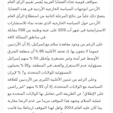
بمواقف قومية تجاه القضايا العربية يُفسر تقييم الرأي العام
الأردني لتوجهات السياسة الخارجية الأردنية في هذه القضايا.
يتضح ذلك جلياً من نتائج المرحلة الثانية من استطلاع الرأي العام
الأردني حول السياسة الخارجية الذي نفذته نماء للاستشارات
الاستراتيجية في شهر آب 2019 على عينة وطنية من 1198 مقابلة
في مناطق المملكة كافة.
على الرغم من وجود معاهدة سلام مع إسرائيل، إلا أن الأردنيين
عموما لا يثقون بها. إذ تعتقد الأغلبية 86 % أن منطقة الشرق
الأوسط غير آمنة وغير مستقرة. ويُحمّل 50 % منهم إسرائيل
مسؤولية عدم الاستقرار والعنف في المنطقة، و26 % يحملون
المسؤولية للولايات المتحدة، و7 % لإيران.
وعلى الرغم من تثمين الأغلبية الكبرى من الأردنيين للعلاقة
السياسية مع الولايات المتتحدة، إلا أن 92 % منهم “غير راضين
على الإطلاق” عن الطريقة التي تتعامل بها الولايات المتحدة مع
عملية السلام. وشهد هذا الموقف مزيدا من عدم الرضا مقارنة
بما كان عليه العام 2004. ولعل لهذا الموقف ارتباطا بما قامت