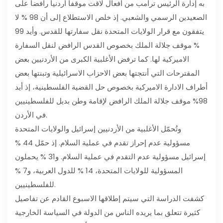
به إدارة الرئيس ترامب من أفعال لاقت موقفا أردنيا رافضا على
الصعيدين الرسمي والشعبي. إذ خلص الاستطلاع إلى أن 98 % لا
يتفقون مع قرار الولايات المتحدة نقل سفارتها للقدس. وأيد 99
% موقف جلالة الملك بخصوص القدس الرافض لنقل السفارة
الاميركية لها. كما ترفض الأغلبية الكبرى من الأردنيين بعض
المقترحات التي أنتجتها بعض الاحزاب الاسرائيلية وتبنتها بعض
أطراف الادارة الاميركية بخصوص حل القضية الفلسطينية، إذ أيد
98% موقف جلالة الملك الرافض لإقامة وطن بديل للفلسطينيين
في الأردن.
وتُحمّل الأغلبية من الأردنيين إسرائيل والولايات المتحدة
مسؤولية عدم إحراز تقدم في عملية السلام. إذ حمّل 44 %
إسرائيل مسؤولية عدم التقدم في عملية السلام. و31 % يحملون
المسؤولية للولايات المتحدة، 14 % للدول العربية، و7 %
للفلسطينيين.
كشفت الدراسة التي سيتم إطلاقها الاسبوع القادم عن تفاصيل
كثيرة تتعلق بما يريده الناس من الدولة في السياسة الخارجية