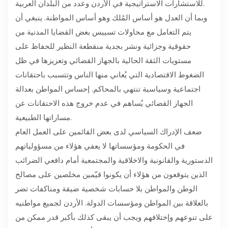
للاستشارات الاستراتيجية في الأردن وعدد من البلدان العربية.
وبما أن العدل هو أساس المُلك وهو أساس المواطنة. ينبغي أن
يتم التعامل مع محاولات تسييس بعض القضايا المدنية من
حقوقية وجزائية ونشر بجدية منقطعة النظير للحفاظ على
مستويات الثقة الحالية بالجهاز القضائي وتعزيزها في ظل
الضغوط الاقتصادية التي يُعاني منها الناس وتتسبب باحتقانات
اجتماعية وسياسية تنتهي بالمحاكم. إحساس المواطن بعدالة
الجهاز القضائي يُساهم في عدم خروج هذه الاحتقانات عن
مساراتها الطبيعية.
ضعف الإدراك السياسي لدى بعض القائمين على العمل العام
في الحكومة ومؤسساتها لا يعفي هؤلاء من مسؤولياتهم
الدستورية والقانونية والاخلاقية والمجتمعية أمام دافعي الضرائب
الذين يتوقعون من هؤلاء أن يكونوا قيّمين مخلصين على مصالح
الوطن والمواطن بلا حسابات شخصية ضيقة ومناكفات تضر
بالعلاقة بين المواطن ومؤسسات الدولة. الأردن لجميع مواطنيه
على تنوعهم وإختلافهم ويجب أن يبقى كذلك بأكبر قدر ممكن من