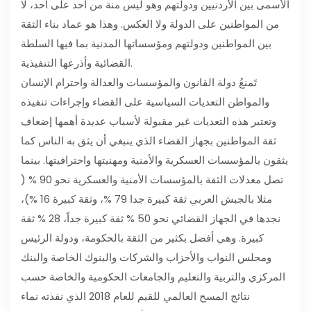
الأسمى بين الأردنيين ودولتهم وهو ليس منة من أحد على أحد، لا
من المواطنين على الدولة ولا العكس. وهذا هو عماد بناء الثقة
بين المواطنين ودولتهم ومؤسساتها المدنية بما فيها السلطة
القضائية وأذرعها التنفيذية.
تَمنعُ دولة القانون والمؤسسات والعدالة واحترام الإنسان
والمواطن التعديات السياسية على القضاء وإجراءات تنفيذه
وتعتبر هذه التعديات غير مقبولة لأسباب عديدة أهمها إضعاف
ثقة المواطنين بجهاز القضاء الذي ينبغي أن يثق به الناس كما
يثقون بالمؤسسات العسكرية والأمنية ومهنيتها واحترافيتها. بينما
تصل معدلات الثقة بالمؤسسات الأمنية والعسكرية نحو 90 % (
مثلا بالجبش العربي ثقة كبيرة جدا 79 %، وثقة كبيرة 16 %)،
نجدها في الجهاز القضائي نحو 50 % ثقة كبيرة جداً، 28 % ثقة
كبيرة. وهي أفضل بكثير من الثقة بالحكومة، ودولة الرئيس
ومجلس النواب والأحزاب والشركات والبنوك الخاصة والبنك
المركزي والتربية والتعليم والجامعات الحكومية والخاصة حسب
نتائج المسح العالمي للقيم للعام 2018 الذي نفذته نماء