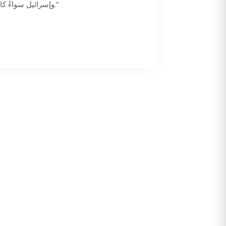
وإسرائيل سواءً كانت القديمة منها أو الجديدة أو ما عرف باتفاقيّات إبراهيم.”