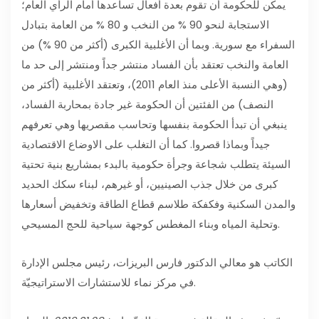
يمكن للحكومة أن تقوم بعدة أفعال تساعدها أمام الرأي العام؛
الاستجابة لنحو 90 % من النخب و 80 % من العامة بتبادل
السفراء مع سورية. وبما أن الأغلبية الكبرى (أكثر من 90 %) من
العامة والنخب تعتقد بأن الفساد منتشر جداً ومنتشر إلى حد ما
(وهي النسبة الأعلى منذ العام 2011)، وتعتقد الأغلبية (أكثر من
النصف) من الفئتين أن الحكومة غير جادة بمحاربة الفساد،
ينبغي أن تبدأ الحكومة بنفسها وتحاسب مقصريها وهي تعرفهم
جيداً وبماذا قصروا. كما أن التغلب على الاوضاع الاقتصادية
السيئة يتطلب شجاعة وجرأة حكومية بالبدء بمشاريع بنية تحتية
كبرى من خلال جذب الصينيين، أو غيرهم، لبناء سكك الحديد
والمدن السكنية وفكفكة طلاسم قطاع الطاقة وتخفيض أسعارها
وتحلية المياه وبناء المغطس كوجهة سياحية للحج المسيحي.
الكاتب هو معالي الدكتور فارس البريزات، رئيس مجلس الإدارة
في مركز نماء للاستشارات الاستراتيجيّة.