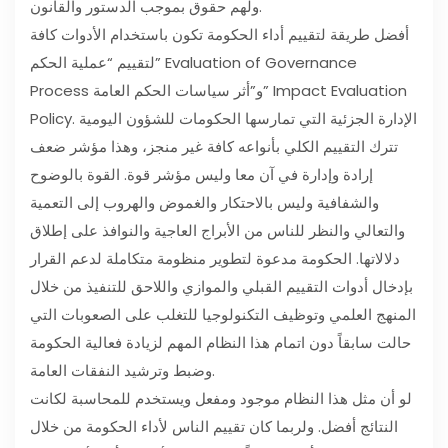
ولهم حقوق بموجب الدستور والقانون.
أفضل طريقة لتقييم أداء الحكومة تكون باستخدام الأدوات كافة
لتقييم “عملية الحكم” Evaluation of Governance
Process و”أثر سياسات الحكم العامة” Impact Evaluation
Policy. الإدارة الجزئية التي تمارسها الحكومات للشؤون اليومية
تترك التقييم الكلي بأنواعه كافة غير منجز، وهذا مؤشر ضعف
إرادة وإدارة في آن معا وليس مؤشر قوة. القوة بالوضوح
والشفافية وليس بالاحتكار والغموض والهروب إلى التعمية
والتعالي والنظر للناس من الأبراج العاجية والنوافذ على إطلاق
دلالاتها. الحكومة مدعوة لتطوير منظومة متكاملة لدعم القرار
بإدخال أدوات التقييم القبلي والموازي واللاحق للتنفيذ من خلال
المنهج العلمي وتوظيف التكنولوجيا للتغلب على الصعوبات التي
حالت سابقاً دون اتمام هذا النظام المهم لزيادة فعالية الحكومة
وضبط وترشيد النفقات العامة.
لو أن مثل هذا النظام موجود ومفعل ويستخدم للمحاسبة لكانت
النتائج أفضل. ولربما كان تقييم الناس لأداء الحكومة من خلال