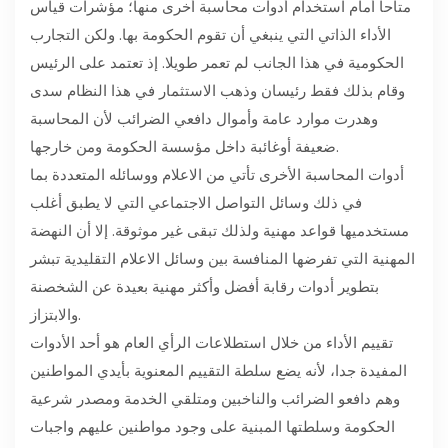
متاحا أمام استخدام أدوات محاسبة أخرى منها؛ مؤشرات قياس
الأداء الذاتي التي ينبغي أن تقوم الحكومة بها. ولكن التجارب
الحكومية في هذا الجانب لم تعمر طويلا. إذ تعتمد على الرئيس
وقام بذلك فقط رئيسان وذهب الاستثمار في هذا النظام سدى
وهدرت موارد عامة وأموال دافعي الضرائب لأن المحاسبة
ضعيفة أوغائبة داخل مؤسسة الحكومة ومن خارجها.
أدوات المحاسبة الأخرى تأتي من الاعلام ووسائله المتعددة بما
في ذلك وسائل التواصل الاجتماعي التي لا يطبق أغلب
مستخدميها قواعد مهنية ولذلك تبقى غير موثوقة. إلا أن النهضة
المهنية التي تفرضها المنافسة بين وسائل الاعلام التقليدية تبشر
بتطوير أدوات رقابة أفضل وأكثر مهنية بعيدة عن الشخصنة
والابتزاز.
تقييم الأداء من خلال استطلاعات الرأي العام هو أحد الأدوات
المفيدة جدا، لأنه يضع سلطة التقييم المعنوية بأيدي المواطنين
وهم دافعو الضرائب والناخبين ومتلقي الخدمة ومصدر شرعية
الحكومة وسلطتها المبنية على وجود مواطنين عليهم واجبات